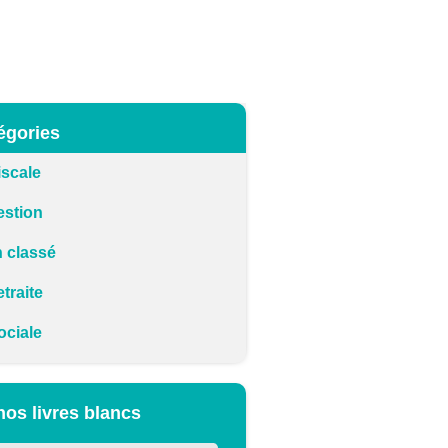
égories
iscale
estion
 classé
traite
ociale
nos livres blancs