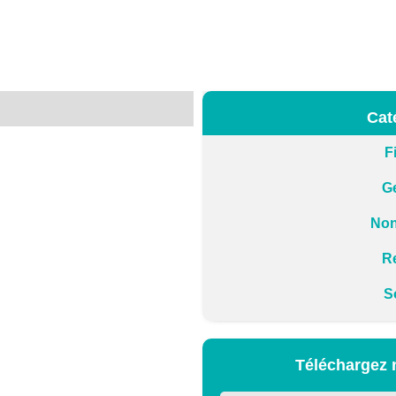
Cat
F
G
Non
Re
S
Téléchargez 